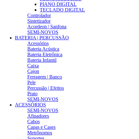
PIANO DIGITAL
TECLADO DIGITAL
Controlador
Sintetizador
Acordeon | Sanfona
SEMI-NOVOS
BATERIA | PERCUSSÃO
Acessórios
Bateria Acústica
Bateria Eletrônica
Bateria Infantil
Caixa
Cajon
Ferragem | Banco
Pele
Percussão | Efeitos
Prato
SEMI-NOVOS
ACESSÓRIOS
SEMI-NOVOS
Afinadores
Cabos
Capas e Cases
Metrônomos
Suportes