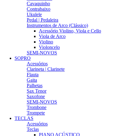
Cavaquinho
Contrabaixo
Ukulele
Pedal | Pedaleira
Instrumentos de Arco (Clássico)
Acessório Violino, Viola e Cello
Viola de Arco
Violino
Violoncelo
SEMI-NOVOS
SOPRO
Acessórios
Clarineta | Clarinete
Flauta
Gaita
Palhetas
Sax Tenor
Saxofone
SEMI-NOVOS
Trombone
Trompete
TECLAS
Acessórios
Teclas
PIANO ACÚSTICO